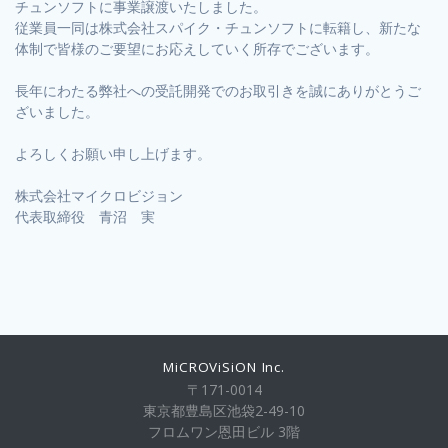
チュンソフトに事業譲渡いたしました。
従業員一同は株式会社スパイク・チュンソフトに転籍し、新たな
体制で皆様のご要望にお応えしていく所存でございます。
長年にわたる弊社への受託開発でのお取引きを誠にありがとうご
ざいました。
よろしくお願い申し上げます。
株式会社マイクロビジョン
代表取締役 青沼 実
MiCROViSiON Inc.
〒171-0014
東京都豊島区池袋2-49-10
フロムワン恩田ビル 3階